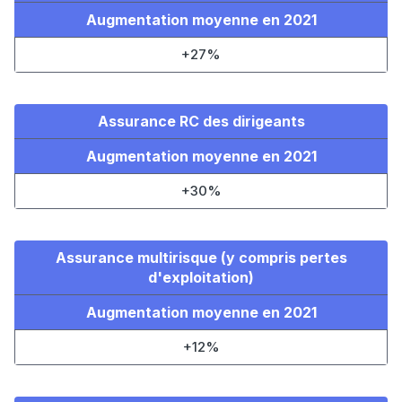
Augmentation moyenne en 2021
+27%
Assurance RC des dirigeants
Augmentation moyenne en 2021
+30%
Assurance multirisque (y compris pertes
d'exploitation)
Augmentation moyenne en 2021
+12%