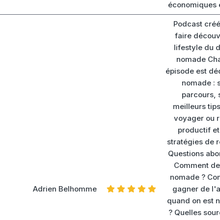
économiques é
Podcast créé
faire découvr
lifestyle du d
nomade Ch
épisode est dé
nomade : 
parcours, 
meilleurs tip
voyager ou r
productif et
stratégies de 
Questions abo
Comment de
nomade ? Co
Adrien Belhomme
gagner de l'
quand on est
? Quelles sou