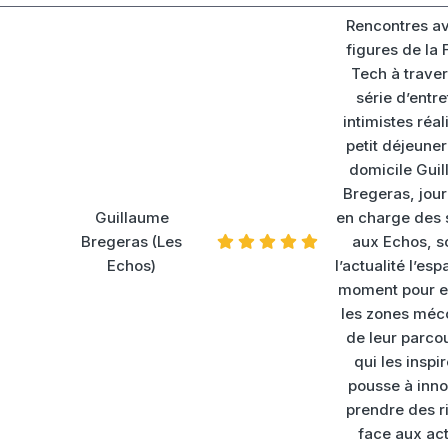
Rencontres av
figures de la
Tech à trave
série d’entre
intimistes réal
petit déjeuner
domicile Gui
Bregeras, jour
Guillaume
en charge des 
Bregeras (Les
aux Echos, s
Echos)
l’actualité l’es
moment pour e
les zones méc
de leur parco
qui les inspir
pousse à inno
prendre des r
face aux ac