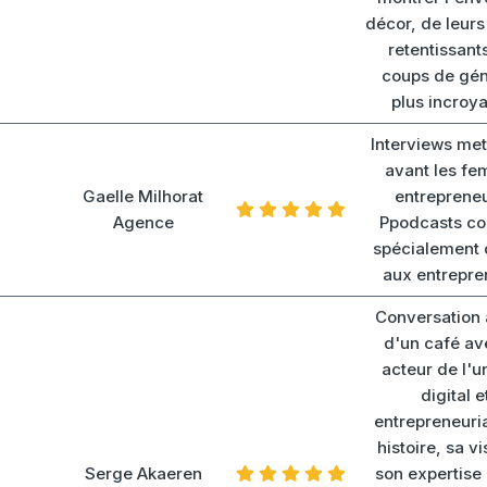
décor, de leur
retentissant
coups de gén
plus incroy
Interviews met
avant les f
Gaelle Milhorat
entreprene
Agence
Ppodcasts co
spécialement 
aux entrepre
Conversation 
d'un café av
acteur de l'u
digital e
entrepreneuria
histoire, sa vi
Serge Akaeren
son expertise