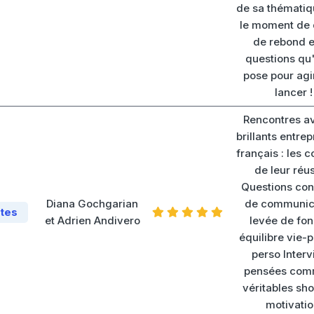
de sa thématiqu
le moment de 
de rebond e
questions qu
pose pour agir
lancer !
Rencontres a
brillants entre
français : les c
de leur réus
Questions con
Diana Gochgarian
de communic
tes
et Adrien Andivero
levée de fon
équilibre vie-p
perso Inter
pensées com
véritables sh
motivatio