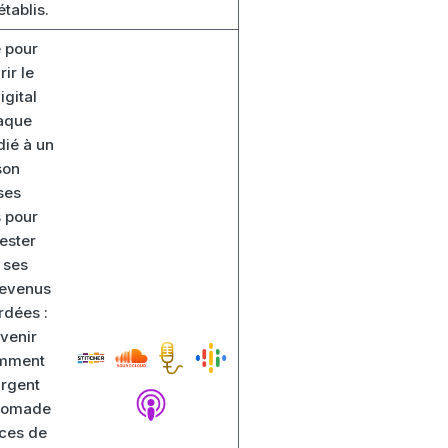
tablis.
 pour
ir le
igital
aque
dié à un
son
ses
s pour
ester
 ses
revenus
rdées :
venir
mment
argent
 nomade
rces de