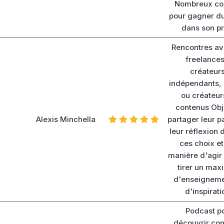
Nombreux con
pour gagner d
dans son pr
Rencontres av
freelances
créateurs
indépendants, 
ou créateur
contenus Obje
Alexis Minchella
partager leur p
leur réflexion 
ces choix et
manière d'agir
tirer un ma
d'enseigneme
d'inspirati
Podcast p
découvrir c