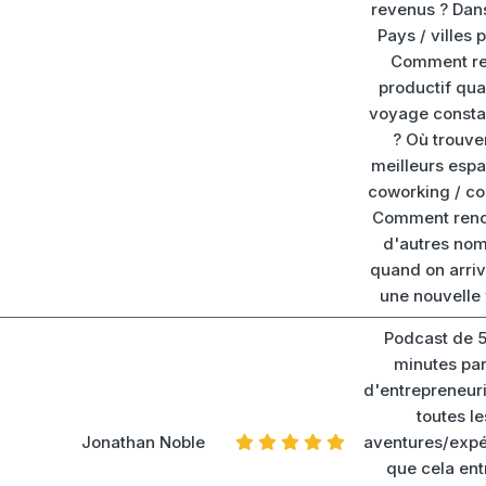
revenus ? Dan
Pays / villes p
Comment re
productif qu
voyage const
? Où trouver
meilleurs esp
coworking / co
Comment renc
d'autres no
quand on arri
une nouvelle v
Podcast de 5
minutes par
d'entrepreneuri
toutes le
Jonathan Noble
aventures/expé
que cela ent