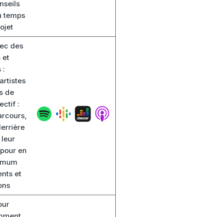
seils
u temps
ojet
ec des
 et
 :
artistes
s de
ctif :
arcours,
derrière
 leur
 pour en
ximum
nts et
ons
our
omment