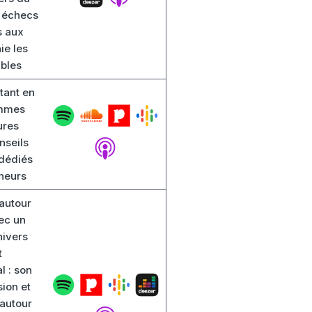
s échecs
s aux
ie les
ables
tant en
emmes
ures
nseils
dédiés
neurs
autour
ec un
nivers
t
l : son
sion et
 autour