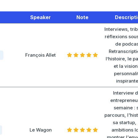
Speaker
Note
Descript
Interviews, tri
réflexions sou
de podcas
Retranscript
François Allet
l’histoire, le 
et la visio
personnali
inspirante
Interview 
entrepreneu
semaine : 
parcours, l'his
sa startup,
Le Wagon
ambitions Id
montrer l'env