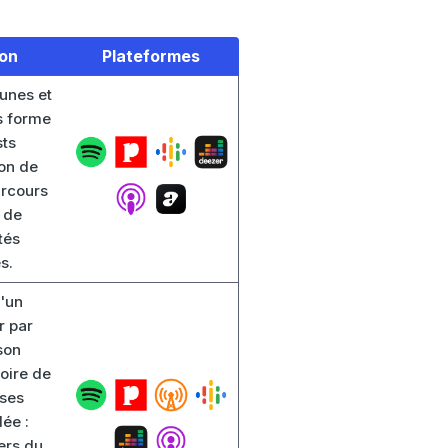
ion
Plateformes
bunes et
s forme
ts
ion de
parcours
n de
tés
s.
d'un
r par
son
toire de
 ses
ée :
ers du