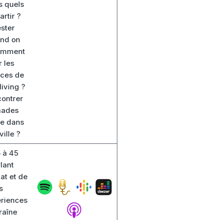
s quels
artir ?
ster
and on
amment
 les
aces de
living ?
ontrer
mades
ve dans
ille ?
 à 45
lant
at et de
s
riences
raîne