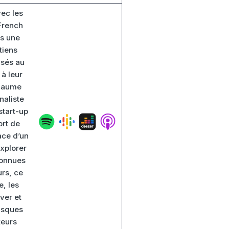
ec les
 French
rs une
tiens
isés au
 à leur
llaume
naliste
start-up
ort de
pace d’un
xplorer
onnues
urs, ce
e, les
ver et
isques
teurs