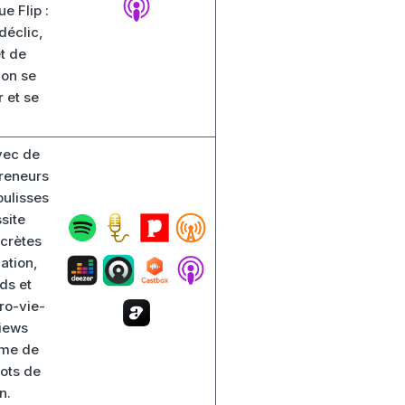
e Flip :
déclic,
t de
'on se
 et se
vec de
preneurs
oulisses
site
crètes
ation,
ds et
ro-vie-
views
me de
oots de
n.