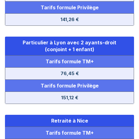
Tarifs formule Privilège
141,26 €
Particulier à Lyon avec 2 ayants-droit
(conjoint + 1 enfant)
Tarifs formule TM+
76,45 €
Tarifs formule Privilège
151,12 €
Retraité à Nice
Tarifs formule TM+