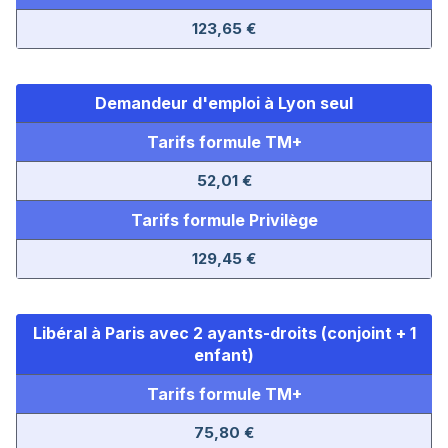
123,65 €
Demandeur d'emploi
à Lyon seul
Tarifs formule TM+
52,01 €
Tarifs formule Privilège
129,45 €
Libéral à Paris avec 2 ayants-droits (conjoint + 1
enfant)
Tarifs formule TM+
75,80 €