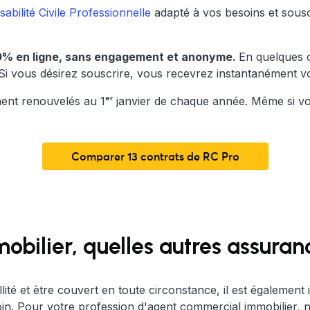
bilité Civile Professionnelle
adapté à vos besoins et souscr
00% en ligne, sans engagement et anonyme.
En quelques c
Si vous désirez souscrire, vous recevrez instantanément v
ent renouvelés au 1ᵉʳ janvier de chaque année. Même si vou
Comparer 13 contrats de RC Pro
ilier, quelles autres assuranc
ité et être couvert en toute circonstance, il est également i
in. Pour votre profession d'agent commercial immobilier, n