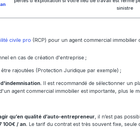
pertes d'exploitation si votre lieu de travail est fermé
/an
sinistre
ité civile pro
(RCP) pour un agent commercial immobilier 
nnel en cas de création d'entreprise
;
être rajoutées (Protection Juridique par exemple)
;
s d'indemnisation
. Il est recommandé de sélectionner un p
vité d'un agent commercial immobilier est importante, plus l
agir qu’en qualité d’auto-entrepreneur
, il n’est pas poss
77 100€ / an
. Le tarif du contrat est très souvent fixe, seul