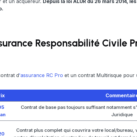
r et un acquéreur.
Depuis la loi ALUR du 26 mars 2014, les
o.
urance Responsabilité Civile 
contrat d
'assurance RC Pro
et un contrat Multirisque pour 
rix
Commentair
05
Contrat de base pas toujours suffisant notamment s'
/an
Juridique
Contrat plus complet qui couvrira votre local/bureau, v
20