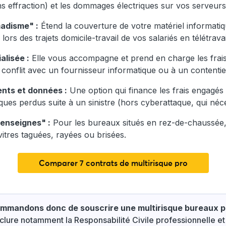
s effraction) et les dommages électriques sur vos serveurs,
madisme
"
:
Étend la couverture de votre matériel informatiq
ors des trajets domicile-travail de vos salariés en télétravai
alisée :
Elle vous accompagne et prend en charge les frais d
n conflit avec un fournisseur informatique ou à un content
nts et données :
Une option qui finance les frais engagés
ues perdus suite à un sinistre (hors cyberattaque, qui néce
 enseignes" :
Pour les bureaux situés en rez-de-chaussée, 
itres taguées, rayées ou brisées.
Comparer 7 contrats de multirisque pro
mmandons donc de souscrire une multirisque bureaux p
nclure notamment la Responsabilité Civile professionnelle et