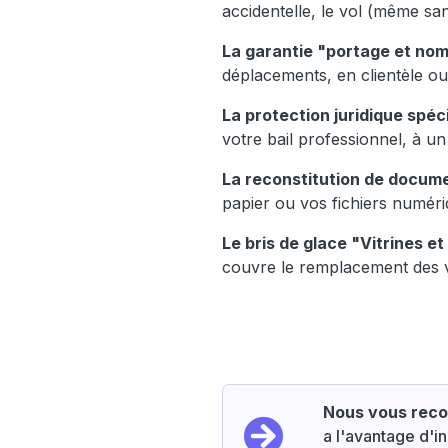
accidentelle, le vol (même san
La garantie "portage et no
déplacements, en clientèle ou l
La protection juridique spéci
votre bail professionnel, à u
La reconstitution de docume
papier ou vos fichiers numériq
Le bris de glace "Vitrines et
couvre le remplacement des v
Nous vous reco
a l'avantage d'i