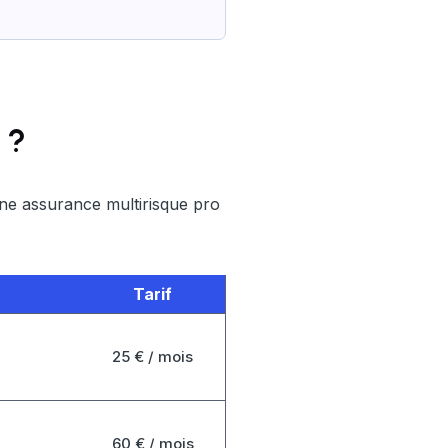
 ?
ne assurance multirisque pro
Tarif
25 € / mois
60 € / mois