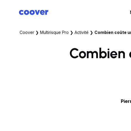
Coover
❯
Multirisque Pro
❯
Activité
❯
Combien coûte u
Combien 
Pier