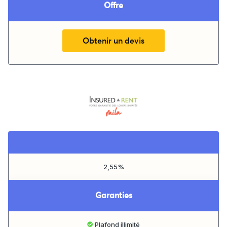
Offre
Obtenir un devis
2,55%
Garanties
Plafond illimité