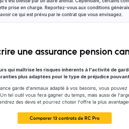
qu'il est blessé par un autre animal. Cependant, certains co
tte prise en charge. Reportez-vous aux conditions général
savoir ce qui est prévu par le contrat que vous envisagez.
ire une assurance pension can
rs qui maîtrise les risques inhérents à l'activité de ga
ranties plus adaptées pour le type de préjudice pouvant
rance garde d'animaux adapté à vos besoins, vous pouvez u
 Un tel outil vous fera gagner du temps, mais aussi de l'arge
endrez des devis et pourrez choisir l'offre la plus avantage
Comparer 13 contrats de RC Pro