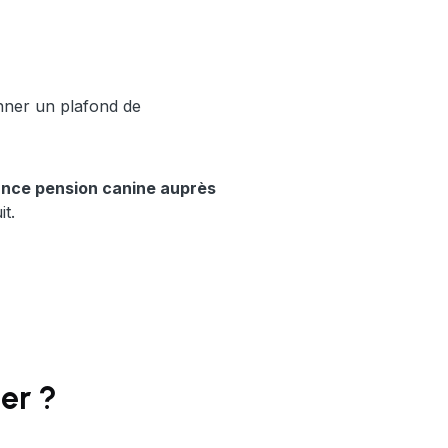
onner un plafond de
rance pension canine auprès
t.
er ?