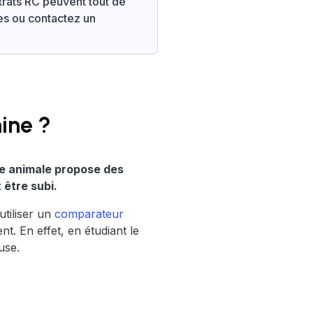
ntrats RC peuvent tout de
es ou contactez un
ine ?
rde animale propose des
 être subi.
tiliser un
comparateur
nt. En effet, en étudiant le
use.