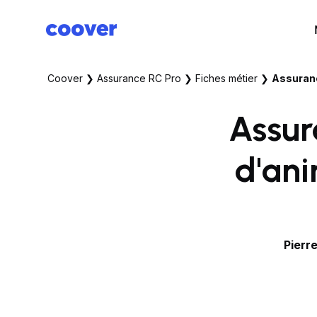
Coover
❯
Assurance RC Pro
❯
Fiches métier
❯
Assuranc
Assur
d'ani
Pierr