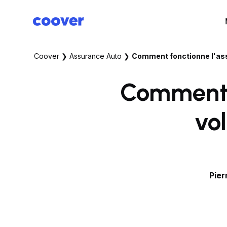
Coover
❯
Assurance Auto
❯
Comment fonctionne l'ass
Comment f
vo
Pier