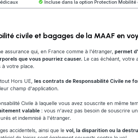
médicaux
Incluse dans la option Protection Mobilité
ilité civile et bagages de la MAAF en vo
une assurance qui, en France comme à l'étranger,
permet d
orporels que vous pourriez causer.
Le cas échéant, votre 
 à votre place.
urtout Hors UE,
les contrats de Responsabilité Civile ne f
 leur champ d'application.
onsabilité Civile à laquelle vous avez souscrite en même t
aitement valable
: vous n'avez pas besoin de souscrire un
rés et indemnisé à l'étranger.
es accidentels, ainsi que le
vol, la disparition ou la dest
tériel de loisirs sont également couverts contre le vol.