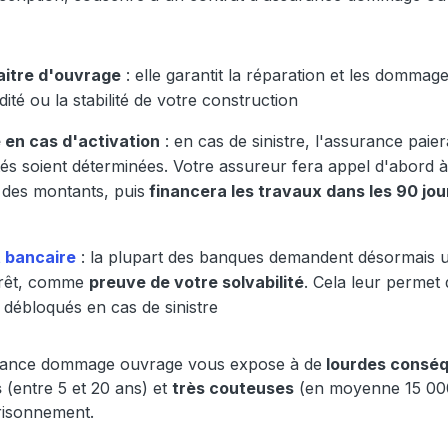
aitre d'ouvrage
: elle garantit la réparation et les domm
dité ou la stabilité de votre construction
 en cas d'activation
: en cas de sinistre, l'assurance paie
tés soient déterminées. Votre assureur fera appel d'abord 
 des montants, puis
financera les travaux dans les 90 jour
t bancaire
: la plupart des banques demandent désormais u
prêt, comme
preuve de votre solvabilité
. Cela leur permet
ébloqués en cas de sinistre
urance dommage ouvrage vous expose à de
lourdes conséq
s
(entre 5 et 20 ans) et
très couteuses
(en moyenne 15 000
risonnement.