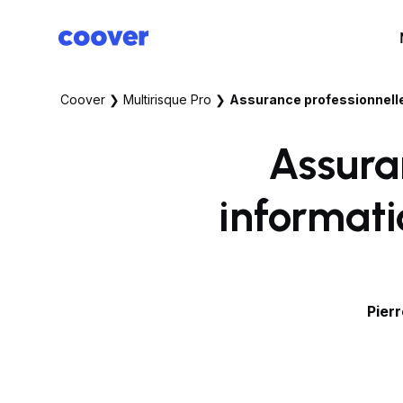
Coover
❯
Multirisque Pro
❯
Assurance professionnelle
Assura
informati
Pier