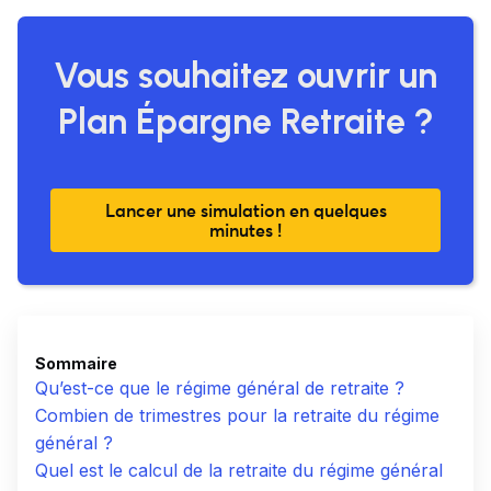
Vous souhaitez
o
uvrir un
Plan Épargne Retraite
?
Lancer une simulation en quelques
minutes !
Sommaire
Qu’est-ce que le régime général de retraite ?
Combien de trimestres pour la retraite du régime
général ?
Quel est le calcul de la retraite du régime général