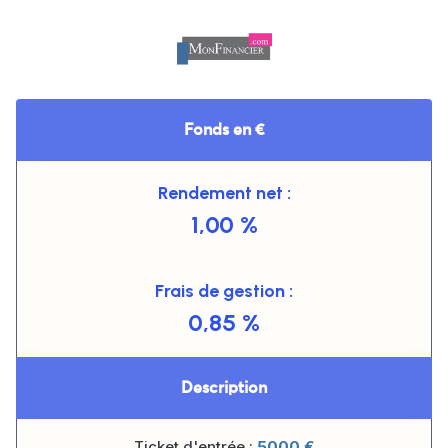
Fonds en €
Rendement net :
1,00 %
Frais de gestion :
0,85 %
Description
Ticket d'entrée :
5000
€