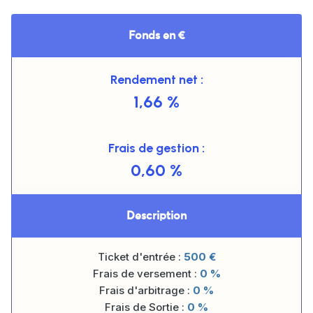
Fonds en €
Rendement net :
1,66 %
Frais de gestion :
0,60 %
Description
Ticket d'entrée :
500
€
Frais de versement :
0 %
Frais d'arbitrage :
0 %
Frais de Sortie :
0 %