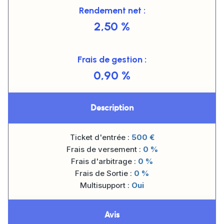
Rendement net :
2,50 %
Frais de gestion :
0,90 %
Description
Ticket d'entrée :
500
€
Frais de versement :
0 %
Frais d'arbitrage :
0 %
Frais de Sortie :
0 %
Multisupport :
Oui
Avis