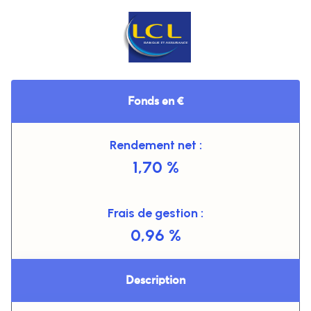
Fonds en €
Rendement net :
1,70 %
Frais de gestion :
0,96 %
Description