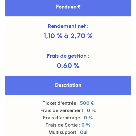
Fonds en €
Rendement net :
1,10 % à 2,70 %
Frais de gestion :
0,60 %
Description
Ticket d'entrée :
500
€
Frais de versement :
0 %
Frais d'arbitrage :
0 %
Frais de Sortie :
0 %
Multisupport :
Oui