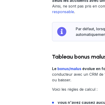
Seuls les accidents avec un
Ainsi, ne sont pas pris en com
responsable
.
Par défaut, lor
automatiquement 
Tableau bonus malus 
Le
bonus/malus
évolue en f
conducteur avec un CRM de 1.
ou baisser.
Voici les règles de calcul :
vous n'avez causez aucu