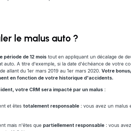
er le malus auto ?
e période de 12 mois
tout en appliquant un décalage de de
t auto. A titre d'exemple, si la date d'échéance de votre con
ode allant du 1er mars 2019 au 1er mars 2020.
Votre bonus
nt en fonction de votre historique d'accidents.
ident, votre CRM sera impacté par un malus
:
nt et êtes
totalement responsable
: vous avez un malus 
ent mais n'êtes que
partiellement responsable
: vous avez