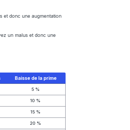
s et donc une augmentation
vez un malus et donc une
s
Baisse de la prime
5 %
10 %
15 %
20 %