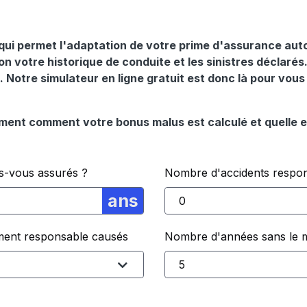
qui permet l'adaptation de votre prime d'assurance au
on votre historique de conduite et les sinistres déclarés
 Notre simulateur en ligne gratuit est donc là pour vous
ent comment votre bonus malus est calculé et quelle e
s-vous assurés ?
Nombre d'accidents respo
ans
ement responsable causés
Nombre d'années sans le m