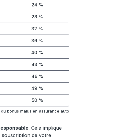
24 %
28 %
32 %
36 %
40 %
43 %
46 %
49 %
50 %
n du bonus malus en assurance auto
 responsable
. Cela implique
 souscription de votre