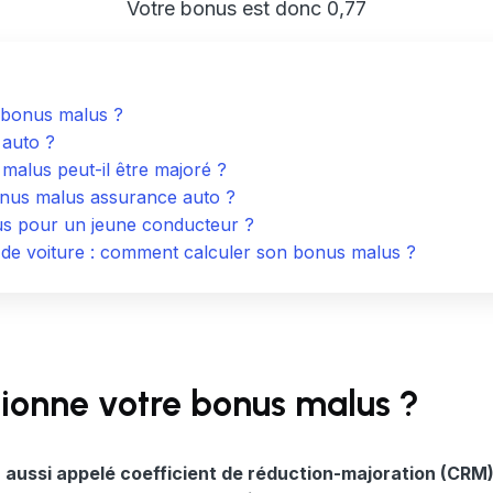
Votre bonus est donc
0,77
 bonus malus ?
 auto ?
alus peut-il être majoré ?
nus malus assurance auto ?
us pour un jeune conducteur ?
de voiture : comment calculer son bonus malus ?
onne votre bonus malus ?
aussi appelé coefficient de réduction-majoration
(CRM