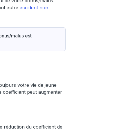
ul de votre bonus/malus.
tout autre
accident non
bonus/malus est
ujours votre vie de jeune
 coefficient peut augmenter
 réduction du coefficient de