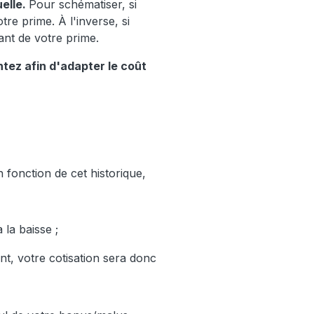
elle.
Pour schématiser, si
re prime. À l'inverse, si
nt de votre prime.
tez afin d'adapter le coût
 fonction de cet historique,
la baisse ;
t, votre cotisation sera donc