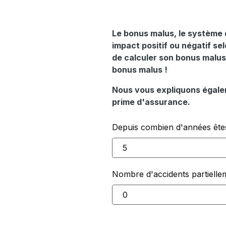
Le bonus malus, le système 
impact positif ou négatif sel
de calculer son bonus malus.
bonus malus !
Nous vous expliquons égalem
prime d'assurance.
Depuis combien d'années ête
Nombre d'accidents partiell