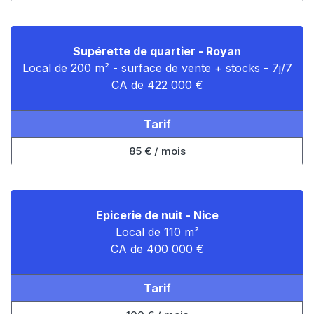
Supérette de quartier - Royan
Local de 200 m² - surface de vente + stocks - 7j/7
CA de 422 000 €
Tarif
85 € / mois
Epicerie de nuit - Nice
Local de 110 m²
CA de 400 000 €
Tarif