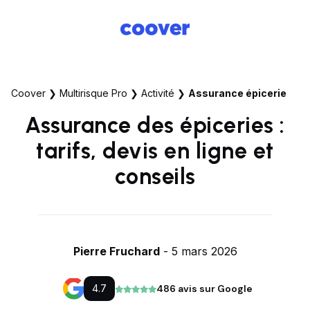
Coover
❯
Multirisque Pro
❯
Activité
❯
Assurance épicerie
Assurance des épiceries :
tarifs, devis en ligne et
conseils
Pierre Fruchard
- 5 mars 2026
4.7
486 avis sur Google